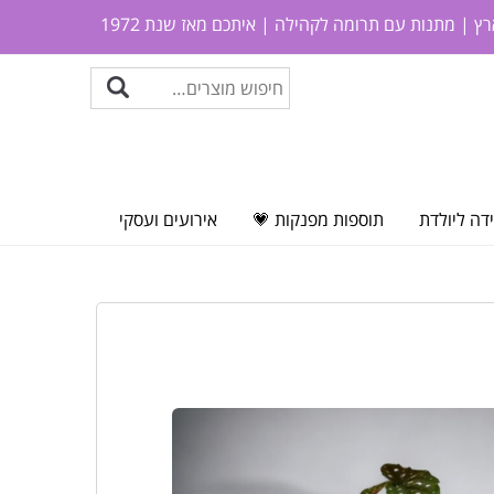
ץ | מתנות עם תרומה לקהילה | איתכם מאז שנת 1972
דה ליולדת
תוספות מפנקות 💗
אירועים ועסקי