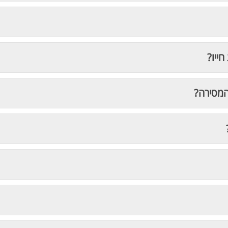
חייו?
המסירה?