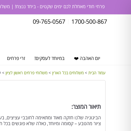
פרחי חודי מאחלת לכם ימים שקטים - ביחד ננצח! | משלו
09-765-0567
1700-500-867
יום האהבה ❤️
במיוחד לעסקים!
זרי פרחים
עמוד הבית
>
משלוחים בכל הארץ
>
משלוחי פרחים ראשון לציון
> עצ
תיאור המוצר:
הביגוניה שלנו חזקה מאוד ומתאימה לחובבי עציצים, בע
ציור מהטבע – קסומה ומיוחד, כאלה שלא פוגשים בכל חנ