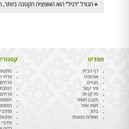
הגודל “רגיל” הוא האופציה הקטנה ביותר, ה
תפריט
קטגוריו
דף הבית
מתנות 
אודותינו
פרחי ח
מנויים
פרחים
צור קשר
הזמנת 
סל קניות
פרחים 
תקנון האתר
תוספות
מפת אתר
תוספות
בלוג
סחלבים
שאלות נפוצות
מתנות 
סידורי
כלים ו