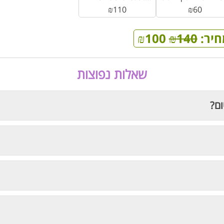
₪
110
₪
60
חיר:
140
₪
100
₪
שאלות נפוצות
ום?