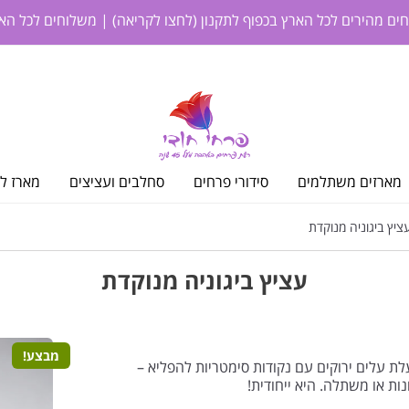
חים מהירים לכל הארץ בכפוף לתקנון
(לחצו לקריאה)
| משלוחים לכל האר
מארזים משתלמים
סידורי פרחים
סחלבים ועציצים
מארז לי
יץ ביגוניה מנוקדת
עציץ ביגוניה מנוקדת
מבצע!
לת עלים ירוקים עם נקודות סימטריות להפליא –
ות או משתלה. היא ייחודית!