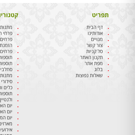
תפריט
קטגוריו
דף הבית
מתנות 
אודותינו
פרחי ח
מנויים
פרחים
צור קשר
הזמנת 
סל קניות
פרחים 
תקנון האתר
תוספות
מפת אתר
תוספות
בלוג
סחלבים
שאלות נפוצות
מתנות 
סידורי
כלים ו
תוספות
ולנטיין
יום הא
יום הא
יום ה
מארזים
אירועי