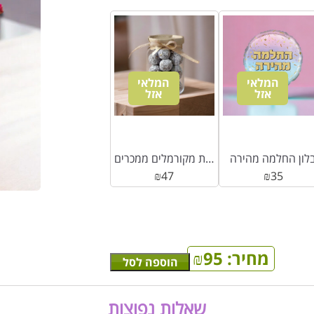
המלאי
המלאי
אזל
אזל
לון החלמה מהירה
צנצנת מקורמלים ממכרים
₪
47
₪
35
מחיר:
95
₪
הוספה לסל
שאלות נפוצות