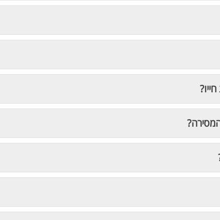
חייו?
המסירה?