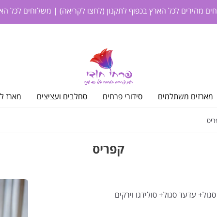
חים מהירים לכל הארץ בכפוף לתקנון
(לחצו לקריאה)
| משלוחים לכל האר
מארזים משתלמים
סידורי פרחים
סחלבים ועציצים
מארז לי
יס
קפריס
גול+ עדעד סגול+ סולידגו וירקים