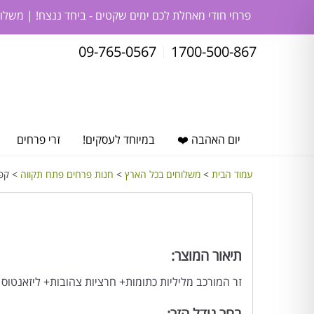
פרחי חודי מאחלת לכם ימים שקטים - ביחד ננצח! | משלו
09-765-0567
1700-500-867
יום האהבה ❤️
במיוחד לעסקים!
זרי פרחים
עמוד הבית
>
משלוחים בכל הארץ
>
חנות פרחים פתח תקווה
> קפר
תיאור המוצר:
זר המורכב מליליות כתומות+ חרציות צהובות+ ליזאנטוס ס
בחר גודל הזר: