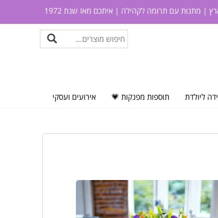
ץ | מתנות עם תרומה לקהילה | איתכם מאז שנת 1972
דה ליולדת
תוספות מפנקות 💗
אירועים ועסקי