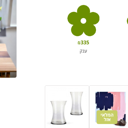
₪
335
ענק
המלאי
אזל