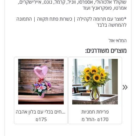
שוקולד אלכוהולי, אספרסו, ווניל, קרמל, נוגט, איירישקרים,
אמרטו, פופקראנץ’ ועוד
*מוצר עם תרומה לקהילה | כשרות פתח תקווה | התמונה
להמחשה בלבד
המלאי אזל
מוצרים משודרגים:
«
פריחת חמניות
סידור פרחים בכלי עם בלון אהבה
170
₪
החל מ-
175
₪