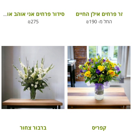
זר פרחים אילן החיים
סידור פרחים אני אוהב אותך I LOVE YOU
החל מ-
190
₪
275
₪
קפריס
ברבור צחור