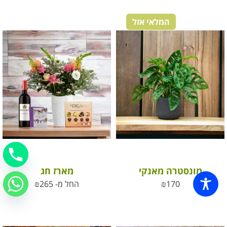
המלאי אזל
מונסטרה מאנקי
מארז חג
170
₪
החל מ-
265
₪