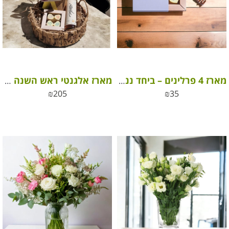
מארז 4 פרלינים – ביחד ננצח
מארז אלגנטי ראש השנה לשנה חדשה וטובה
₪
205
₪
35