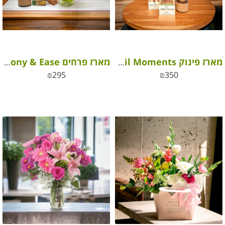
מארז פינוק Tranquil Moments
מארז פרחים Harmony & Ease
₪
295
₪
350