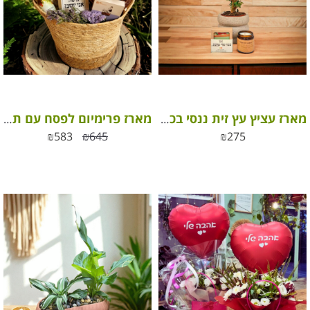
מארז עציץ עץ זית ננסי בכלי קרמיקה שילוב סבון טבעי ריחני ונר סויה ריחני
מארז פרימיום לפסח עם תרומה לקהילה
₪
583
₪
645
₪
275