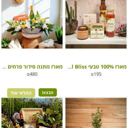
מארז 100% טבעי Peaceful Bliss
מארז מתנה סידור פרחים יין ושוקולד
₪
480
₪
195
מבצע!
המלאי אזל