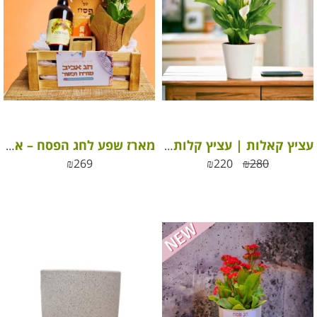
עציץ קאלות | עציץ קלות צבעוני בכלי
מארז שפע לחג הפסח – ארגז עץ מעוצב, סבון טבעי, עציץ צבעוני ועוד
₪
269
₪
220
₪
280