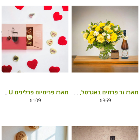
מארז זר פרחים באגרטל, סיידר תפוחים אלכוהולי ומפנק ונר טבעי 100% שעוות סויה
מארז פרימיום פרלינים I LOVE YOU
₪
109
₪
369