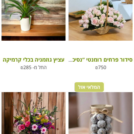
עציץ גוזמניה בכלי קרמיקה
סידור פרחים רומנטי “נסיכה שלי” מוורדים ורודים
750
₪
החל מ-
285
₪
המלאי אזל