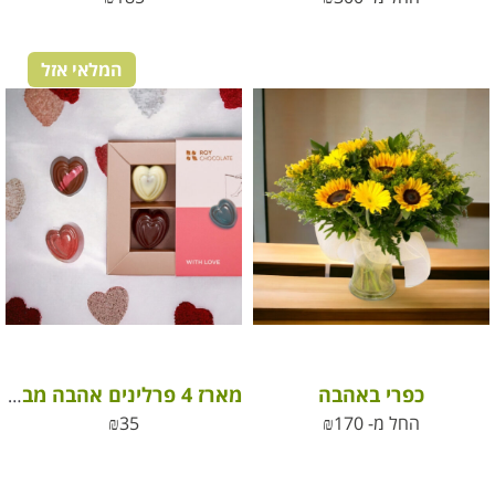
המלאי אזל
כפרי באהבה
מארז 4 פרלינים אהבה מבית ROY שוקולד
החל מ-
170
₪
35
₪