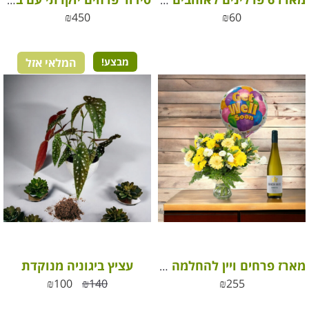
מארז 6 פרלינים לאוהבים – מבית רוי שוקולד
סידור פרחים יוקרתי עם בקבוק יין קברנה סוביניון – דרך ארץ
₪
450
₪
60
מבצע!
המלאי אזל
עציץ ביגוניה מנוקדת
מארז פרחים ויין להחלמה מהירה
₪
100
₪
140
₪
255