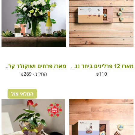
מארז 12 פרלינים ביחד ננצח
מארז פרחים ושוקולד קלאסי לכל שמחה
110
₪
החל מ-
289
₪
המלאי אזל