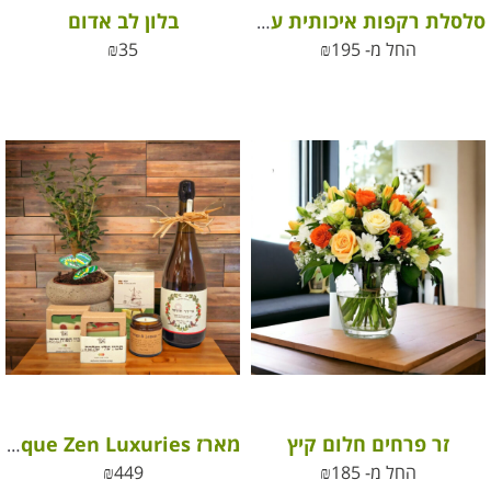
בלון לב אדום
סלסלת רקפות איכותית על 3 רגליים מעץ
החל מ-
195
₪
35
₪
זר פרחים חלום קיץ
מארז Boutique Zen Luxuries – חוויה מושלמת של איכות ונעימות
החל מ-
185
₪
449
₪