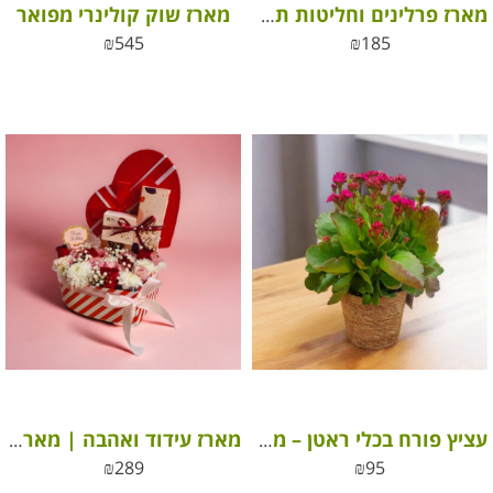
מארז שוק קולינרי מפואר
מארז פרלינים וחליטות תה פינוקים
₪
545
₪
185
עציץ פורח בכלי ראטן – מתנה לתשומת לב, מתנה להוקרת תודה
מארז עידוד ואהבה | מארז פרחים ושוקולד בקופסא
₪
289
₪
95