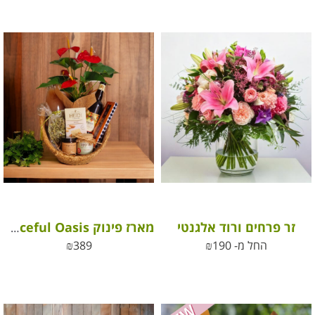
זר פרחים ורוד אלגנטי
מארז פינוק box Peaceful Oasis
החל מ-
190
₪
389
₪