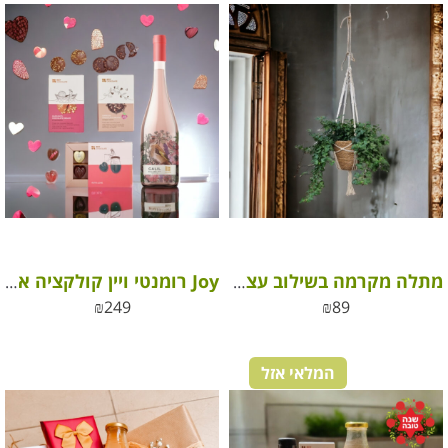
מתלה מקרמה בשילוב עציץ ראטן בוהו שיק
Joy רומנטי ויין קולקציה אהבה גליל רוזה
₪
249
₪
89
המלאי אזל