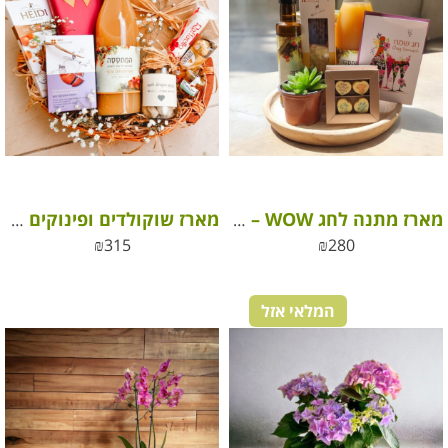
מארז מתנה לחג WOW – מתוקים ועציץ תרומה לקהילה
מארז שוקולדים ופינוקים גדול
₪
315
₪
280
המלאי אזל