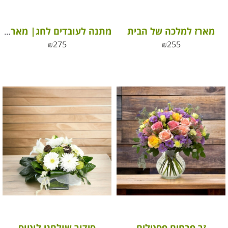
מארז למלכה של הבית
מתנה לעובדים לחג| מארז שי לעובדים
₪
275
₪
255
זר פרחים פסטלים
סידור שולחני לוטוס