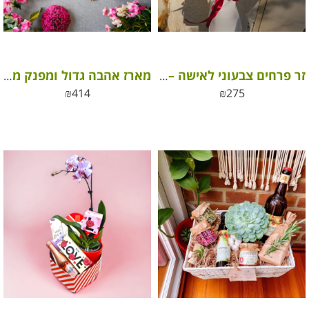
זר פרחים צבעוני לאישה – מתנה מושלמת לכל אירוע
מארז אהבה גדול ומפנק מבית היוצר פרליני ROY שוקולד
₪
414
₪
275