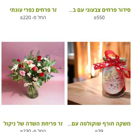
זר פרחים כפרי עונתי
סידור פרחים צבעוני עם בקבוק יין אדום איכותי
550
₪
החל מ-
220
₪
זר פריחת השדה של ניקול
משקה חורף שוקולטה עם מרשמלו כמו באיטליה
39
₪
החל מ-
230
₪