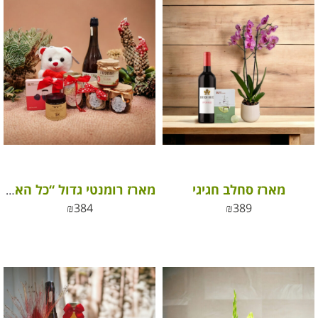
מארז סחלב חגיגי
מארז רומנטי גדול “כל האהבה שבעולם”
₪
384
₪
389