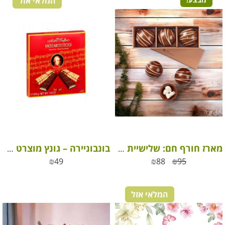
המלאי אזל
מארז חורף חם: שלישיית פצצות שוקולד ענקיים משוקולד חלב משובח
בונבוניירה – גונץ מוצרט אצבעות שוקולד
₪
49
₪
88
₪
95
המלאי אזל