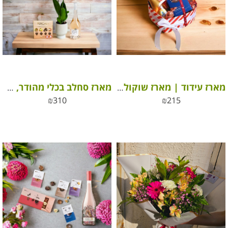
מארז עידוד | מארז שוקולדים בקופסא – ביחד ננצח
מארז סחלב בכלי מהודר, שוקולד ויין
₪
310
₪
215