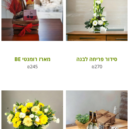
סידור פריחה לבנה
מארז רומנטי BE
₪
245
₪
270