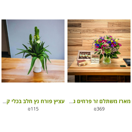
מארז משתלם זר פרחים גדול, פרלינים משובחים וסבונים מבוססים שמנים אתריים
עציץ פורח נץ חלב בכלי קרמיקה
₪
115
₪
369