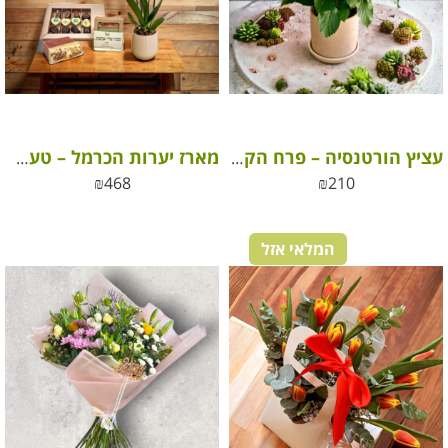
עציץ הורטנסיה – פרח הקשת בענן
מארז יערות הכרמל – טעמים, ניחוחות ופינוקים מושלמים!
₪
468
₪
210
המלאי אזל