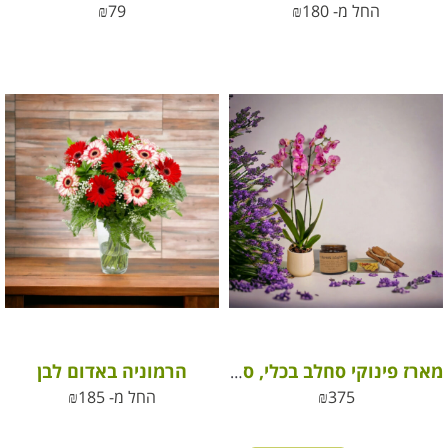
החל מ-
180
₪
79
₪
הרמוניה באדום לבן
מארז פינוקי סחלב בכלי, סבון ונר להפחת סטרס
375
₪
החל מ-
185
₪