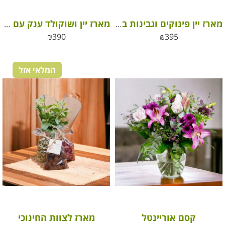
מארז יין פינוקים וגבינות בוטיק
מארז יין ושוקולד ענק עם סחלב אהבה משתלם #6
₪
390
₪
395
המלאי אזל
קסם אוריינטל
מארז לצוות החינוכי