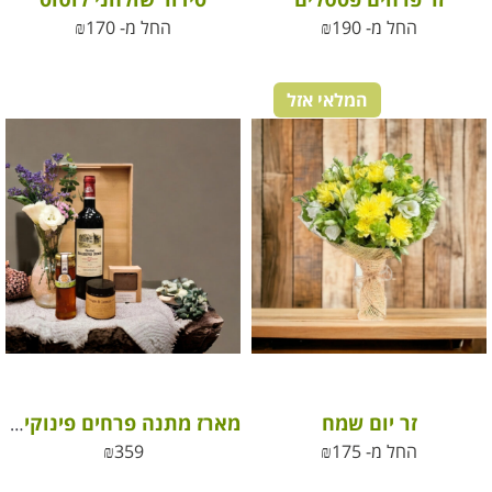
החל מ-
190
₪
החל מ-
170
₪
המלאי אזל
זר יום שמח
מארז מתנה פרחים פינוקים ויין משובח ליום הולדת
החל מ-
175
₪
359
₪