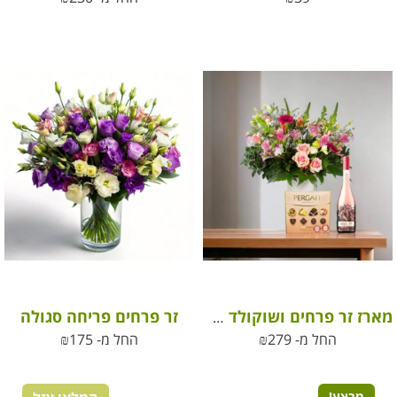
זר פרחים פריחה סגולה
מארז זר פרחים ושוקולד מפנק למשפחה להרמת מורל
החל מ-
279
₪
החל מ-
175
₪
מבצע!