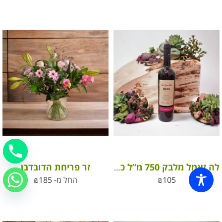
זר פריחת הדובדבן
לה זאמל מלבק 750 מ”ל כשר / Les Jamelles Malbec
105
₪
החל מ-
185
₪