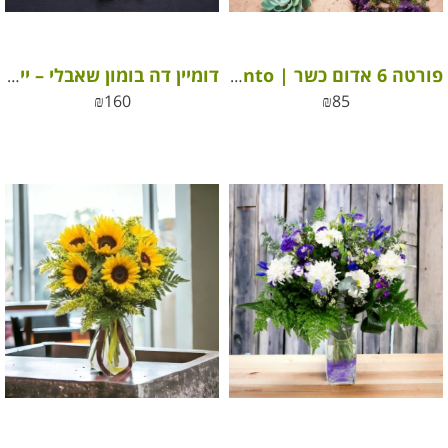
פורטה 6 אדום כשר | Porta 6 Tinto *כשר*
דומיין דה בומון שאבלי – יין צרפתי כשר
₪
160
₪
85