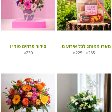
סידור פרחים פור יו
מארז ממותג לכל אירוע מתוק ומפנק
₪
230
₪
225
₪
265