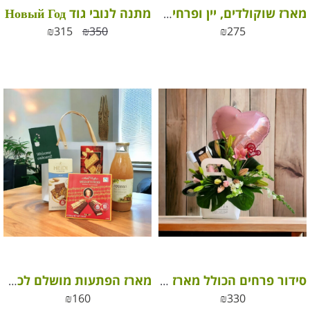
מתנה לנובי גוד Новый Год
מארז שוקולדים, יין ופרחים לעידוד
₪
315
₪
350
₪
275
סידור פרחים הכולל מארז שוקולד ויין
מארז הפתעות מושלם לכל הזדמנות
₪
160
₪
330